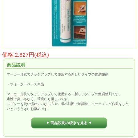
価格:2,827円(税込)
商品説明
マーカー形状でタッチアップして使用する新しいタイプの艶調整剤
・ウォーターベース商品
マーカー形状でタッチアップして使用する、新しいタイプの艶調整剤です。
水性で臭いもなく、環境にも優しいです。
スプレーを使い慣れていない方や、最小範囲で艶調整・コーティング作業をした
いというときにお奨めです!
・全3種類
▼ 商品説明の続きを見る ▼
・艶調整剤
・用途：木製品、金属、陶器などの上塗り
・常温時の指触可能乾燥時間:3～5分 (自然乾燥時。送風による強制乾燥可)