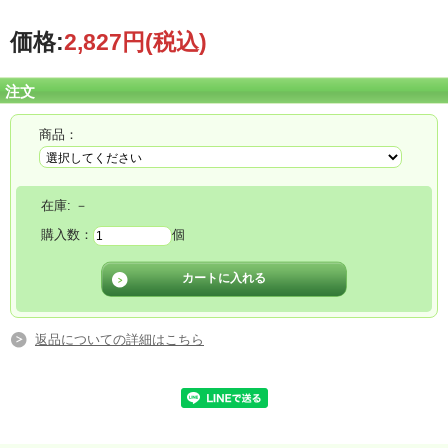
サイズ 容量：10ml
素材 主成分：水、アクリル樹脂など
価格:
2,827円
(税込)
主要樹脂 : アクリル樹脂
注文
商品：
在庫:
－
購入数：
個
返品についての詳細はこちら