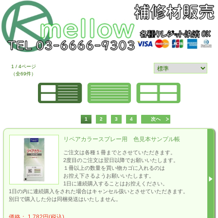
1 / 4ページ
（全69件）
1
2
3
4
次へ
リペアカラースプレー用 色見本サンプル帳
ご注文は各種１冊までとさせていただきます。
2度目のご注文は翌日以降でお願いいたします。
１冊以上の数量を買い物カゴに入れるのは
お控え下さるようお願いいたします。
1日に連続購入することはお控えください。
1日の内に連続購入をされた場合はキャンセル扱いとさせていただきます。
別日で購入した分は同梱発送はいたしません。
価格： 1,782円(税込)