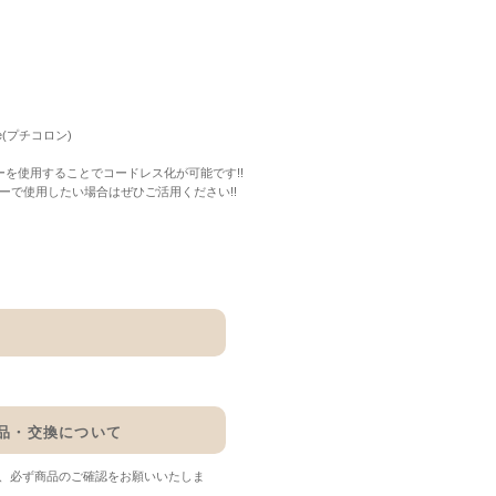
タ
gne(プチコロン)
を使用することでコードレス化が可能です!!
ーで使用したい場合はぜひご活用ください!!
品・交換について
、必ず商品のご確認をお願いいたしま