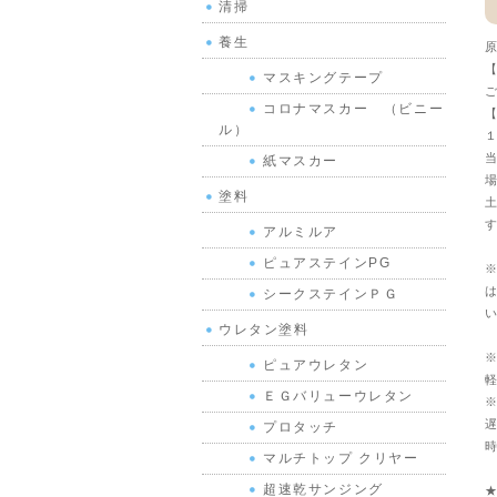
清掃
養生
原
【
マスキングテープ
ご
コロナマスカー （ビニー
【
ル）
１
当
紙マスカー
場
塗料
土
す
アルミルア
ピュアステインPG
※
は
シークステインＰＧ
い
ウレタン塗料
※
ピュアウレタン
軽
ＥＧバリューウレタン
※
遅
プロタッチ
時
マルチトップ クリヤー
超速乾サンジング
★