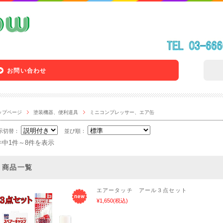
お問い合わせ
ップページ
塗装機器、便利道具
ミニコンプレッサー、エア缶
示切替：
並び順：
件中1件～8件を表示
商品一覧
エアータッチ アール３点セット
¥1,650
(税込)