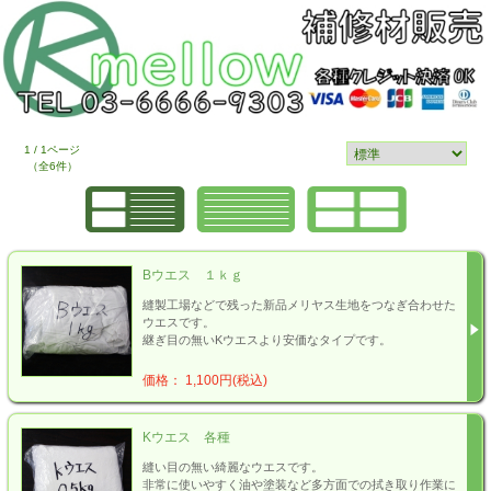
1 / 1ページ
（全6件）
Bウエス １ｋｇ
縫製工場などで残った新品メリヤス生地をつなぎ合わせた
ウエスです。
継ぎ目の無いKウエスより安価なタイプです。
価格： 1,100円(税込)
Kウエス 各種
縫い目の無い綺麗なウエスです。
非常に使いやすく油や塗装など多方面での拭き取り作業に