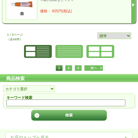
価格： 605円(税込)
1 / 3ページ
（全44件）
1
2
3
次へ
商品検索
キーワード検索
お店のトップへ戻る