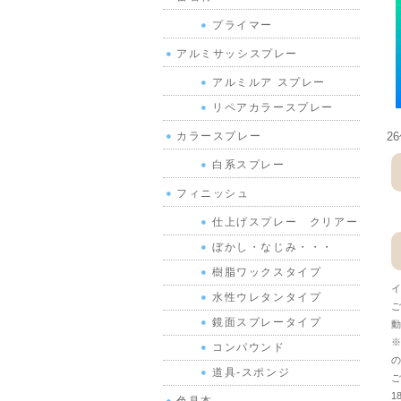
プライマー
アルミサッシスプレー
アルミルア スプレー
リペアカラースプレー
2
カラースプレー
白系スプレー
フィニッシュ
仕上げスプレー クリアー
ぼかし・なじみ・・・
樹脂ワックスタイプ
イ
水性ウレタンタイプ
ご
鏡面スプレータイプ
動
※
コンパウンド
の
道具-スポンジ
ご
1