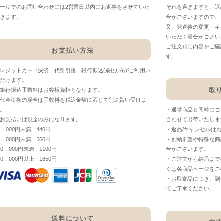
ールでのお問い合わせには2営業日以内にお返事をさせていた
それを過ぎますと、返
きます。
合がございますので、
又、発送後の変更・キ
いただく場合がござい
ご注文前に内容をご確
お支払い方法
す。
レジットカード決済、代引引換、銀行振込(前払い)がご利用い
だけます。
取
銀行振込手数料はお客様負担となります。
代金引換の場合は手数料を税込金額に応じて別途貰い受けま
。
・通常商品と同時にご
お支払いは現金のみになります。
合わせて出荷いたしま
0，000円未満：440円
・返品/キャンセルは
0，000円未満：660円
・別納希望や特殊な商
00，000円未満：1100円
合がございます。
00，000円以上：1650円
・ご注文から納品まで
くは各商品ページをご
・お取寄品につき、到
でご了承ください。
送料について