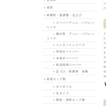
色見本
メ
溶剤
だ
研磨剤・面調整・仕上げ
スーパーアシレ・バフレシ
リーズ
ク
糊付系 アシレ・バフレシ
リーズ
た
※
トレカットシリーズ
※
空研ぎペーパー
す
※
水研ぎペーパー
1
乾湿両用ペーパー
3
足づけ・研磨材 各種
1
1
容器カップ類
ポリボトル
缶タイプ
調色・塗料カップ類