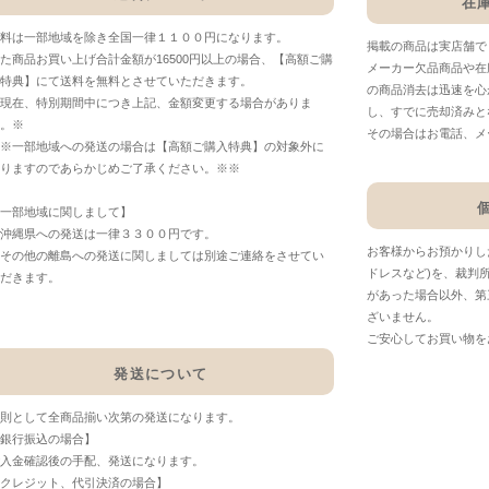
在
料は一部地域を除き全国一律１１００円になります。
掲載の商品は実店舗で
た商品お買い上げ合計金額が16500円以上の場合、【高額ご購
メーカー欠品商品や在
特典】にて送料を無料とさせていただきます。
の商品消去は迅速を心
現在、特別期間中につき上記、金額変更する場合がありま
し、すでに売却済みと
。※
その場合はお電話、メ
※一部地域への発送の場合は【高額ご購入特典】の対象外に
りますのであらかじめご了承ください。※※
一部地域に関しまして】
沖縄県への発送は一律３３００円です。
お客様からお預かりし
その他の離島への発送に関しましては別途ご連絡をさせてい
ドレスなど)を、裁判
だきます。
があった場合以外、第
ざいません。
ご安心してお買い物を
発送について
則として全商品揃い次第の発送になります。
銀行振込の場合】
入金確認後の手配、発送になります。
クレジット、代引決済の場合】