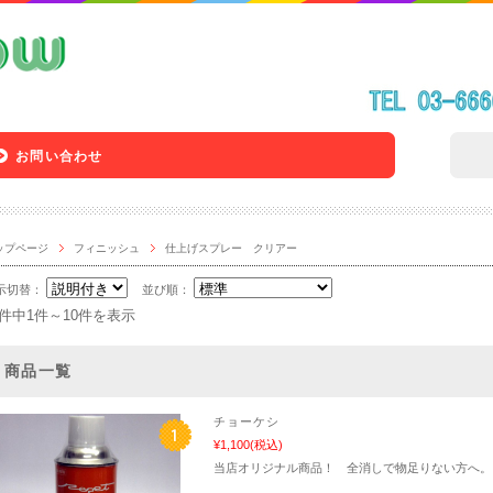
お問い合わせ
ップページ
フィニッシュ
仕上げスプレー クリアー
示切替：
並び順：
6件中1件～10件を表示
商品一覧
チョーケシ
¥1,100
(税込)
当店オリジナル商品！ 全消しで物足りない方へ。