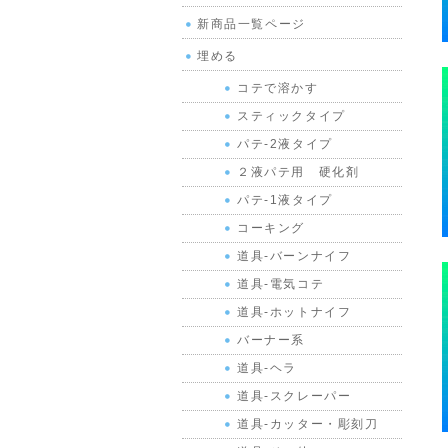
新商品一覧ページ
埋める
コテで溶かす
スティックタイプ
パテ-2液タイプ
２液パテ用 硬化剤
パテ-1液タイプ
コーキング
道具-バーンナイフ
道具-電気コテ
道具-ホットナイフ
バーナー系
道具-ヘラ
道具-スクレーパー
道具-カッター・彫刻刀