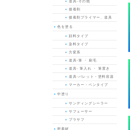
道具-その他
接着剤
接着剤プライマー、道具
色を塗る
顔料タイプ
染料タイプ
方変系
道具-筆 ・ 刷毛
道具- 筆入れ ・ 筆置き
道具-パレット・塗料容器
マーカー・ペンタイプ
中塗り
サンディングシーラー
サフェーサー
プラサフ
密着材