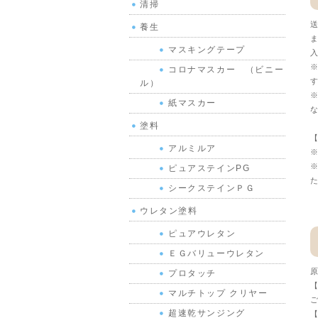
清掃
送
養生
ま
マスキングテープ
入
※
コロナマスカー （ビニー
す
ル）
※
紙マスカー
な
塗料
【
アルミルア
※
※
ピュアステインPG
た
シークステインＰＧ
ウレタン塗料
ピュアウレタン
ＥＧバリューウレタン
原
プロタッチ
【
マルチトップ クリヤー
ご
超速乾サンジング
【