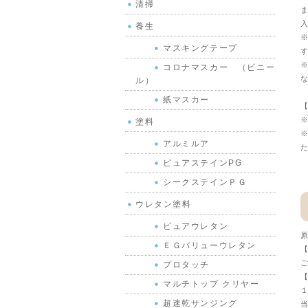
清掃
ま
入
養生
※
マスキングテープ
す
※
コロナマスカー （ビニー
な
ル）
紙マスカー
【
※
塗料
※
アルミルア
た
ピュアステインPG
シークステインＰＧ
ウレタン塗料
ピュアウレタン
原
ＥＧバリューウレタン
【
ご
プロタッチ
【
マルチトップ クリヤー
１
超速乾サンジング
当