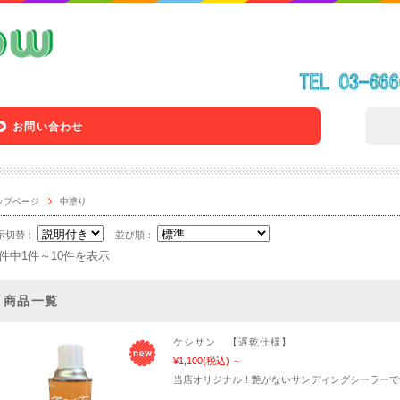
お問い合わせ
ップページ
中塗り
示切替：
並び順：
3件中1件～10件を表示
商品一覧
ケシサン 【遅乾仕様】
¥1,100
(税込)
～
当店オリジナル！艶がないサンディングシーラーで