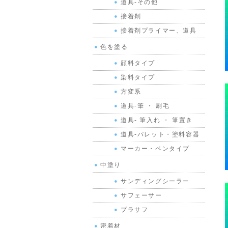
道具-その他
接着剤
接着剤プライマー、道具
色を塗る
顔料タイプ
染料タイプ
方変系
道具-筆 ・ 刷毛
道具- 筆入れ ・ 筆置き
道具-パレット・塗料容器
マーカー・ペンタイプ
中塗り
サンディングシーラー
サフェーサー
プラサフ
密着材