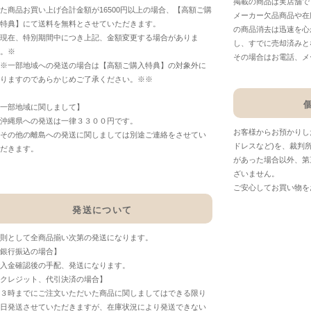
掲載の商品は実店舗で
た商品お買い上げ合計金額が16500円以上の場合、【高額ご購
メーカー欠品商品や在
特典】にて送料を無料とさせていただきます。
の商品消去は迅速を心
現在、特別期間中につき上記、金額変更する場合がありま
し、すでに売却済みと
。※
その場合はお電話、メ
※一部地域への発送の場合は【高額ご購入特典】の対象外に
りますのであらかじめご了承ください。※※
一部地域に関しまして】
沖縄県への発送は一律３３００円です。
お客様からお預かりし
その他の離島への発送に関しましては別途ご連絡をさせてい
ドレスなど)を、裁判
だきます。
があった場合以外、第
ざいません。
ご安心してお買い物を
発送について
則として全商品揃い次第の発送になります。
銀行振込の場合】
入金確認後の手配、発送になります。
クレジット、代引決済の場合】
３時までにご注文いただいた商品に関しましてはできる限り
日発送させていただきますが、在庫状況により発送できない