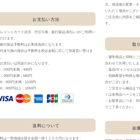
又、発送後の変更・キ
いただく場合がござい
ご注文前に内容をご確
お支払い方法
す。
レジットカード決済、代引引換、銀行振込(前払い)がご利用い
だけます。
取
銀行振込手数料はお客様負担となります。
代金引換の場合は手数料を税込金額に応じて別途貰い受けま
。
・通常商品と同時にご
お支払いは現金のみになります。
合わせて出荷いたしま
0，000円未満：440円
・返品/キャンセルは
0，000円未満：660円
・別納希望や特殊な商
00，000円未満：1100円
合がございます。
00，000円以上：1650円
・ご注文から納品まで
くは各商品ページをご
・お取寄品につき、到
でご了承ください。
送料について
在
料は一部地域を除き全国一律１１００円になります。