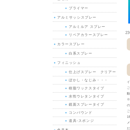
プライマー
アルミサッシスプレー
アルミルア スプレー
2
リペアカラースプレー
カラースプレー
白系スプレー
フィニッシュ
仕上げスプレー クリアー
ぼかし・なじみ・・・
イ
ご
樹脂ワックスタイプ
動
水性ウレタンタイプ
※
鏡面スプレータイプ
の
ご
コンパウンド
1
道具-スポンジ
メ
だ