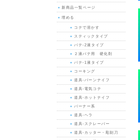
新商品一覧ページ
埋める
コテで溶かす
スティックタイプ
パテ-2液タイプ
２液パテ用 硬化剤
パテ-1液タイプ
コーキング
道具-バーンナイフ
道具-電気コテ
道具-ホットナイフ
バーナー系
道具-ヘラ
道具-スクレーパー
道具-カッター・彫刻刀