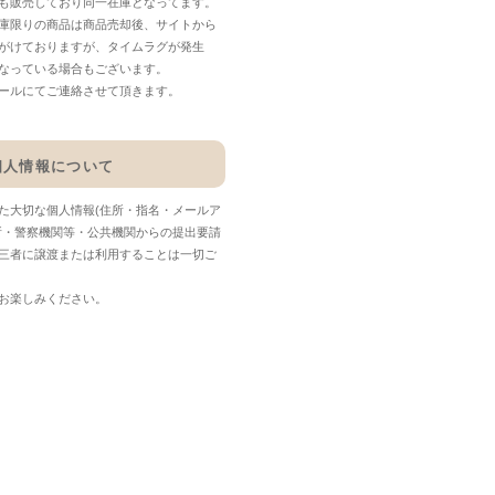
も販売しており同一在庫となってます。
庫限りの商品は商品売却後、サイトから
がけておりますが、タイムラグが発生
なっている場合もございます。
ールにてご連絡させて頂きます。
個人情報について
た大切な個人情報(住所・指名・メールア
所・警察機関等・公共機関からの提出要請
三者に譲渡または利用することは一切ご
お楽しみください。