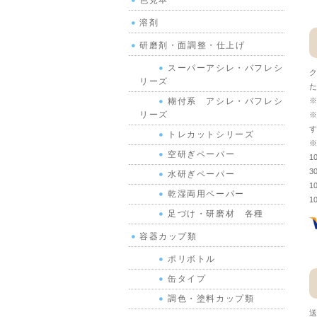
色見本
溶剤
研磨剤・面調整・仕上げ
スーパーアシレ・バフレシ
ク
リーズ
た
※
糊付系 アシレ・バフレシ
リーズ
※
す
トレカットシリーズ
※
空研ぎペーパー
1
3
水研ぎペーパー
1
乾湿両用ペーパー
1
足づけ・研磨材 各種
容器カップ類
ポリボトル
缶タイプ
調色・塗料カップ類
送