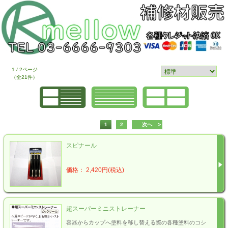
1 / 2ページ
（全21件）
1
2
次へ
スピナール
価格： 2,420円(税込)
超スーパーミニストレーナー
容器からカップへ塗料を移し替える際の各種塗料のコシ