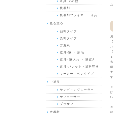
道具-その他
た
接着剤
接着剤プライマー、道具
色を塗る
顔料タイプ
原
染料タイプ
【
方変系
ご
【
道具-筆 ・ 刷毛
１
道具- 筆入れ ・ 筆置き
当
道具-パレット・塗料容器
場
土
マーカー・ペンタイプ
す
中塗り
※
サンディングシーラー
は
サフェーサー
い
プラサフ
※
密着材
軽