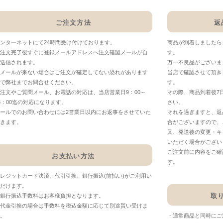
ご注文方法
返
ンターネットにて24時間受け付けております。
商品が到着しましたら
注文完了後すぐに登録メールアドレスへ注文確認メールが自
す。
送信されます。
万一不良品がございま
メールが来ない場合はご注文が確定してない恐れがあります
当店で確認させて頂き
で弊社までお問合せください。
す。
注文やご質問メール、お電話の対応は、当店営業日9：00～
その際、商品到着後7
8：00迄の対応になります。
さい。
ールでのお問い合わせには2営業日以内にお返事をさせていた
それを過ぎますと、返
きます。
合がございますので、
又、発送後の変更・キ
いただく場合がござい
ご注文前に内容をご確
お支払い方法
す。
レジットカード決済、代引引換、銀行振込(前払い)がご利用い
だけます。
取
銀行振込手数料はお客様負担となります。
代金引換の場合は手数料を税込金額に応じて別途貰い受けま
。
・通常商品と同時にご