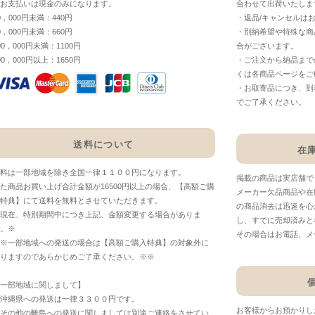
お支払いは現金のみになります。
合わせて出荷いたしま
0，000円未満：440円
・返品/キャンセルは
0，000円未満：660円
・別納希望や特殊な商
00，000円未満：1100円
合がございます。
00，000円以上：1650円
・ご注文から納品まで
くは各商品ページをご
・お取寄品につき、到
でご了承ください。
送料について
在
料は一部地域を除き全国一律１１００円になります。
掲載の商品は実店舗で
た商品お買い上げ合計金額が16500円以上の場合、【高額ご購
メーカー欠品商品や在
特典】にて送料を無料とさせていただきます。
の商品消去は迅速を心
現在、特別期間中につき上記、金額変更する場合がありま
し、すでに売却済みと
。※
その場合はお電話、メ
※一部地域への発送の場合は【高額ご購入特典】の対象外に
りますのであらかじめご了承ください。※※
一部地域に関しまして】
沖縄県への発送は一律３３００円です。
お客様からお預かりし
その他の離島への発送に関しましては別途ご連絡をさせてい