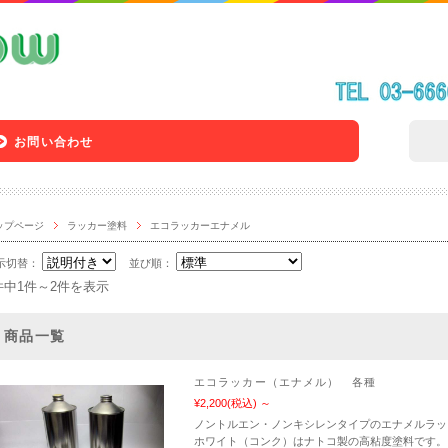
お問い合わせ
ップページ
ラッカー塗料
エコラッカーエナメル
示切替：
並び順：
件中1件～2件を表示
商品一覧
エコラッカー（エナメル） 各種
¥2,200
(税込)
～
ノントルエン・ノンキシレンタイプのエナメルラッ
ホワイト（コンク）はナトコ製の高粘度塗料です。