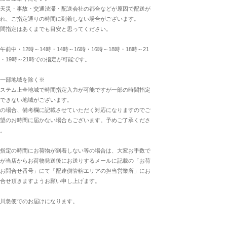
天災・事故・交通渋滞・配送会社の都合などが原因で配送が
れ、ご指定通りの時間に到着しない場合がございます。
間指定はあくまでも目安と思ってください。
午前中・12時～14時・14時～16時・16時～18時・18時～21
・19時～21時での指定が可能です。
一部地域を除く※
ステム上全地域で時間指定入力が可能ですが一部の時間指定
できない地域がございます。
の場合、備考欄に記載させていただく対応になりますのでご
望のお時間に届かない場合もございます。予めご了承くださ
。
指定の時間にお荷物が到着しない等の場合は、大変お手数で
が当店からお荷物発送後にお送りするメールに記載の「お荷
お問合せ番号」にて「配達側管轄エリアの担当営業所」にお
合せ頂きますようお願い申し上げます。
川急便でのお届けになります。