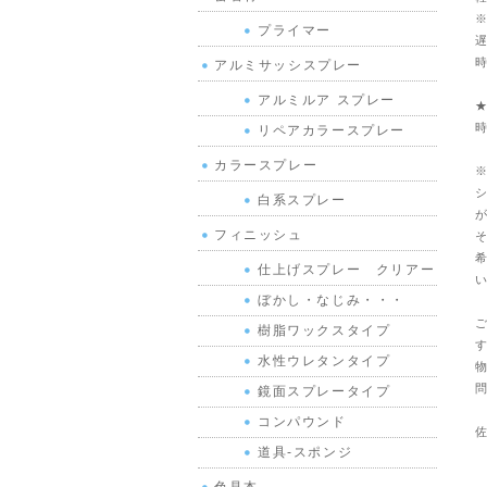
※
プライマー
遅
時
アルミサッシスプレー
アルミルア スプレー
★
時
リペアカラースプレー
カラースプレー
※
シ
白系スプレー
が
フィニッシュ
そ
希
仕上げスプレー クリアー
い
ぼかし・なじみ・・・
ご
樹脂ワックスタイプ
す
水性ウレタンタイプ
物
問
鏡面スプレータイプ
コンパウンド
佐
道具-スポンジ