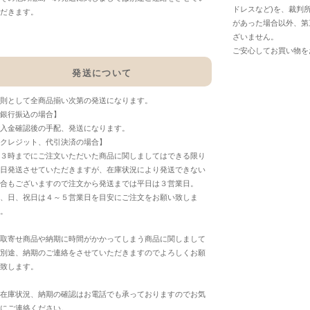
ドレスなど)を、裁判
だきます。
があった場合以外、第
ざいません。
ご安心してお買い物を
発送について
則として全商品揃い次第の発送になります。
銀行振込の場合】
入金確認後の手配、発送になります。
クレジット、代引決済の場合】
３時までにご注文いただいた商品に関しましてはできる限り
日発送させていただきますが、在庫状況により発送できない
合もございますので注文から発送までは平日は３営業日。
、日、祝日は４～５営業日を目安にご注文をお願い致しま
。
取寄せ商品や納期に時間がかかってしまう商品に関しまして
別途、納期のご連絡をさせていただきますのでよろしくお願
致します。
在庫状況、納期の確認はお電話でも承っておりますのでお気
にご連絡ください。