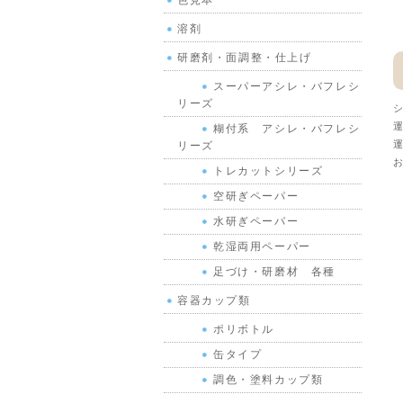
色見本
溶剤
研磨剤・面調整・仕上げ
スーパーアシレ・バフレシ
リーズ
シ
運
糊付系 アシレ・バフレシ
運
リーズ
お
トレカットシリーズ
空研ぎペーパー
水研ぎペーパー
乾湿両用ペーパー
足づけ・研磨材 各種
容器カップ類
ポリボトル
缶タイプ
調色・塗料カップ類