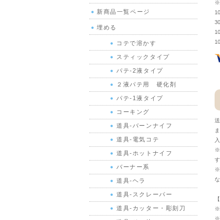
※
新商品一覧ページ
1
3
埋める
1
1
コテで溶かす
スティックタイプ
パテ-2液タイプ
２液パテ用 硬化剤
パテ-1液タイプ
コーキング
送
道具-バーンナイフ
ま
道具-電気コテ
入
※
道具-ホットナイフ
す
バーナー系
※
な
道具-ヘラ
道具-スクレーパー
【
道具-カッター・彫刻刀
※
※