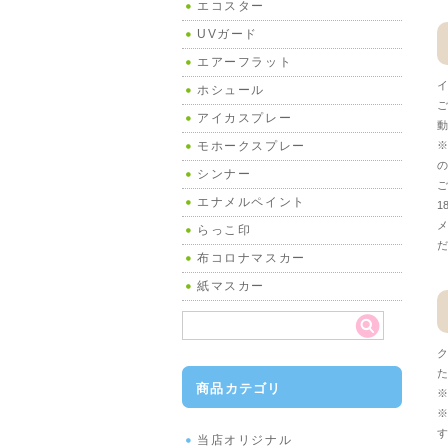
エコスター
UVガード
エアーフラット
イ
ホシュール
ご
アイカスプレー
動
※
モホークスプレー
の
シンナー
ご
エナメルペイント
1
メ
らっこ印
だ
布コロナマスカー
紙マスカー
ク
た
商品カテゴリ
※
※
す
当店オリジナル