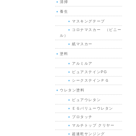
清掃
養生
マスキングテープ
コロナマスカー （ビニー
ル）
紙マスカー
塗料
アルミルア
ピュアステインPG
シークステインＰＧ
ウレタン塗料
ピュアウレタン
ＥＧバリューウレタン
プロタッチ
マルチトップ クリヤー
超速乾サンジング