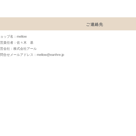
ご連絡先
ョップ名：mellow
営責任者：佐々木 基
営会社：株式会社アール
問合せメールアドレス：mellow@earthre.jp