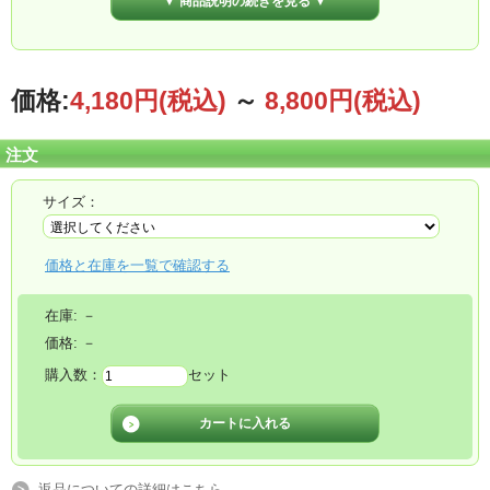
▼ 商品説明の続きを見る ▼
目盛付きで容器じたい少し固めなので、カップ単体で立ちます。
※カップ単体で立つため、専用スタンドはありません。※
600ｃｃ、１リットルは【4:1/2:1/10:1の目盛もついてます！】
※こちらは取寄せ商品になります。納期にお時間がかかりますので希望納期に添
えない場合がございます。※
価格:
4,180円
(税込)
～
8,800円
(税込)
注文
サイズ：
価格と在庫を一覧で確認する
在庫:
－
価格:
－
購入数：
セット
返品についての詳細はこちら