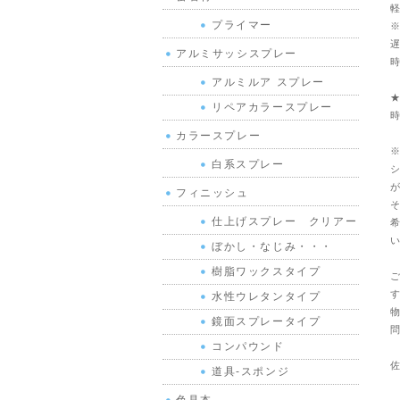
軽
プライマー
※
遅
アルミサッシスプレー
時
アルミルア スプレー
★
リペアカラースプレー
時
カラースプレー
※
白系スプレー
シ
が
フィニッシュ
そ
仕上げスプレー クリアー
希
い
ぼかし・なじみ・・・
樹脂ワックスタイプ
ご
す
水性ウレタンタイプ
物
鏡面スプレータイプ
問
コンパウンド
佐
道具-スポンジ