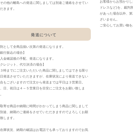
お客様からお預かりし
その他の離島への発送に関しましては別途ご連絡をさせてい
ドレスなど)を、裁判
だきます。
があった場合以外、第
ざいません。
ご安心してお買い物を
発送について
則として全商品揃い次第の発送になります。
銀行振込の場合】
入金確認後の手配、発送になります。
クレジット、代引決済の場合】
３時までにご注文いただいた商品に関しましてはできる限り
日発送させていただきますが、在庫状況により発送できない
合もございますので注文から発送までは平日は３営業日。
、日、祝日は４～５営業日を目安にご注文をお願い致しま
。
取寄せ商品や納期に時間がかかってしまう商品に関しまして
別途、納期のご連絡をさせていただきますのでよろしくお願
致します。
在庫状況、納期の確認はお電話でも承っておりますのでお気