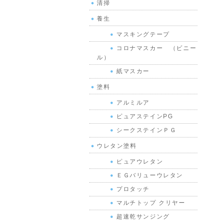
清掃
養生
マスキングテープ
コロナマスカー （ビニー
ル）
紙マスカー
塗料
アルミルア
ピュアステインPG
シークステインＰＧ
ウレタン塗料
ピュアウレタン
ＥＧバリューウレタン
プロタッチ
マルチトップ クリヤー
超速乾サンジング