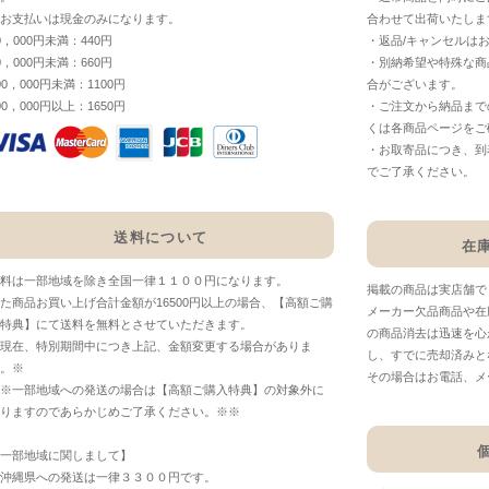
お支払いは現金のみになります。
合わせて出荷いたしま
0，000円未満：440円
・返品/キャンセルは
0，000円未満：660円
・別納希望や特殊な商
00，000円未満：1100円
合がございます。
00，000円以上：1650円
・ご注文から納品まで
くは各商品ページをご
・お取寄品につき、到
でご了承ください。
送料について
在
料は一部地域を除き全国一律１１００円になります。
掲載の商品は実店舗で
た商品お買い上げ合計金額が16500円以上の場合、【高額ご購
メーカー欠品商品や在
特典】にて送料を無料とさせていただきます。
の商品消去は迅速を心
現在、特別期間中につき上記、金額変更する場合がありま
し、すでに売却済みと
。※
その場合はお電話、メ
※一部地域への発送の場合は【高額ご購入特典】の対象外に
りますのであらかじめご了承ください。※※
一部地域に関しまして】
沖縄県への発送は一律３３００円です。