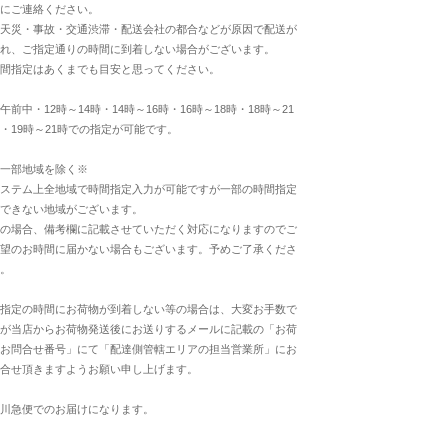
にご連絡ください。
天災・事故・交通渋滞・配送会社の都合などが原因で配送が
れ、ご指定通りの時間に到着しない場合がございます。
間指定はあくまでも目安と思ってください。
午前中・12時～14時・14時～16時・16時～18時・18時～21
・19時～21時での指定が可能です。
一部地域を除く※
ステム上全地域で時間指定入力が可能ですが一部の時間指定
できない地域がございます。
の場合、備考欄に記載させていただく対応になりますのでご
望のお時間に届かない場合もございます。予めご了承くださ
。
指定の時間にお荷物が到着しない等の場合は、大変お手数で
が当店からお荷物発送後にお送りするメールに記載の「お荷
お問合せ番号」にて「配達側管轄エリアの担当営業所」にお
合せ頂きますようお願い申し上げます。
川急便でのお届けになります。