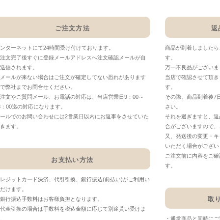
ご注文方法
返
ンターネットにて24時間受け付けております。
商品が到着しましたら
注文完了後すぐに登録メールアドレスへ注文確認メールが自
す。
送信されます。
万一不良品がございま
メールが来ない場合はご注文が確定してない恐れがあります
当店で確認させて頂き
で弊社までお問合せください。
す。
注文やご質問メール、お電話の対応は、当店営業日9：00～
その際、商品到着後7
8：00迄の対応になります。
さい。
ールでのお問い合わせには2営業日以内にお返事をさせていた
それを過ぎますと、返
きます。
合がございますので、
又、発送後の変更・キ
いただく場合がござい
ご注文前に内容をご確
お支払い方法
す。
レジットカード決済、代引引換、銀行振込(前払い)がご利用い
だけます。
取
銀行振込手数料はお客様負担となります。
代金引換の場合は手数料を税込金額に応じて別途貰い受けま
。
・通常商品と同時にご