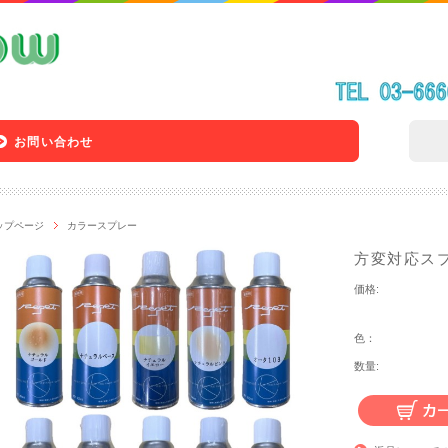
お問い合わせ
ップページ
カラースプレー
方変対応スプ
価格:
色：
数量: