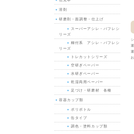
色見本
溶剤
研磨剤・面調整・仕上げ
スーパーアシレ・バフレシ
リーズ
シ
糊付系 アシレ・バフレシ
運
リーズ
運
トレカットシリーズ
お
空研ぎペーパー
水研ぎペーパー
乾湿両用ペーパー
足づけ・研磨材 各種
容器カップ類
ポリボトル
缶タイプ
調色・塗料カップ類