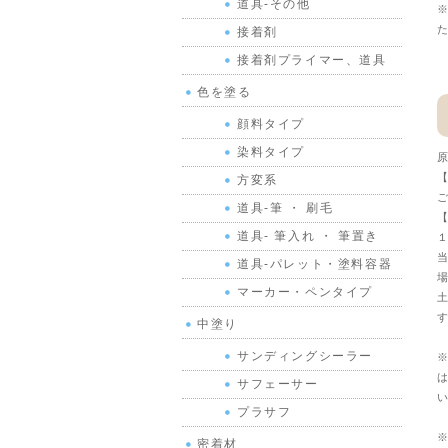
道具-その他
※
た
接着剤
接着剤プライマー、道具
色を塗る
顔料タイプ
染料タイプ
原
【
方変系
ご
道具-筆 ・ 刷毛
【
道具- 筆入れ ・ 筆置き
１
当
道具-パレット・塗料容器
場
マーカー・ペンタイプ
土
す
中塗り
サンディングシーラー
※
は
サフェーサー
い
プラサフ
※
密着材