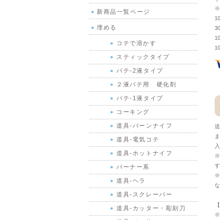
※
新商品一覧ページ
1
埋める
3
1
コテで溶かす
1
スティックタイプ
パテ-2液タイプ
２液パテ用 硬化剤
パテ-1液タイプ
コーキング
道具-バーンナイフ
送
ま
道具-電気コテ
入
道具-ホットナイフ
※
す
バーナー系
※
道具-ヘラ
な
道具-スクレーパー
【
道具-カッター・彫刻刀
※