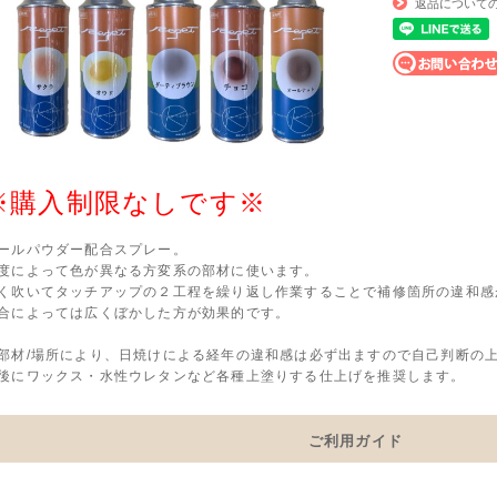
返品について
※購入制限なしです※
ールパウダー配合スプレー。
度によって色が異なる方変系の部材に使います。
く吹いてタッチアップの２工程を繰り返し作業することで補修箇所の違和感
合によっては広くぼかした方が効果的です。
部材/場所により、日焼けによる経年の違和感は必ず出ますので自己判断の
後にワックス・水性ウレタンなど各種上塗りする仕上げを推奨します。
ご利用ガイド