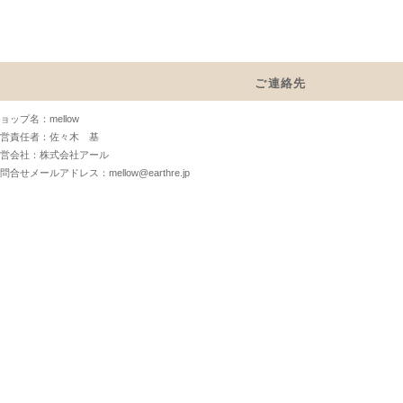
ご連絡先
ョップ名：mellow
営責任者：佐々木 基
営会社：株式会社アール
問合せメールアドレス：mellow@earthre.jp