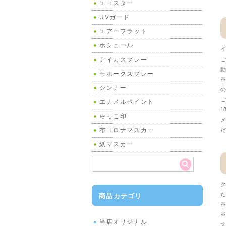
エコスター
UVガード
エアーフラット
ホシュール
イ
ご
アイカスプレー
動
モホークスプレー
※
シンナー
の
ご
エナメルペイント
1
らっこ印
メ
だ
布コロナマスカー
紙マスカー
ク
た
商品カテゴリ
※
※
当店オリジナル
す