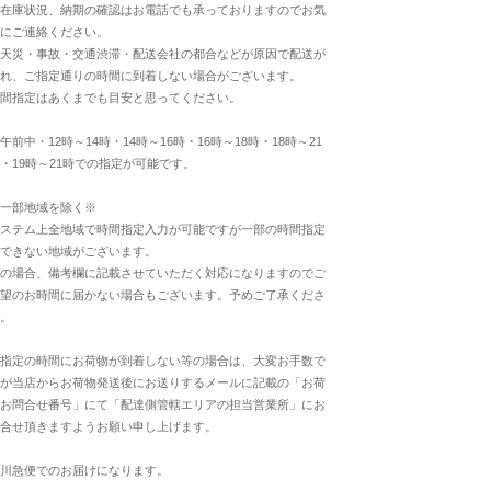
在庫状況、納期の確認はお電話でも承っておりますのでお気
にご連絡ください。
天災・事故・交通渋滞・配送会社の都合などが原因で配送が
れ、ご指定通りの時間に到着しない場合がございます。
間指定はあくまでも目安と思ってください。
午前中・12時～14時・14時～16時・16時～18時・18時～21
・19時～21時での指定が可能です。
一部地域を除く※
ステム上全地域で時間指定入力が可能ですが一部の時間指定
できない地域がございます。
の場合、備考欄に記載させていただく対応になりますのでご
望のお時間に届かない場合もございます。予めご了承くださ
。
指定の時間にお荷物が到着しない等の場合は、大変お手数で
が当店からお荷物発送後にお送りするメールに記載の「お荷
お問合せ番号」にて「配達側管轄エリアの担当営業所」にお
合せ頂きますようお願い申し上げます。
川急便でのお届けになります。