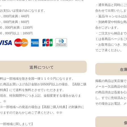
。
・通常商品と同時にご
お支払いは現金のみになります。
合わせて出荷いたしま
0，000円未満：440円
・返品/キャンセルは
0，000円未満：660円
・別納希望や特殊な商
00，000円未満：1100円
合がございます。
00，000円以上：1650円
・ご注文から納品まで
くは各商品ページをご
・お取寄品につき、到
でご了承ください。
送料について
在
料は一部地域を除き全国一律１１００円になります。
掲載の商品は実店舗で
た商品お買い上げ合計金額が16500円以上の場合、【高額ご購
メーカー欠品商品や在
特典】にて送料を無料とさせていただきます。
の商品消去は迅速を心
現在、特別期間中につき上記、金額変更する場合がありま
し、すでに売却済みと
。※
その場合はお電話、メ
※一部地域への発送の場合は【高額ご購入特典】の対象外に
りますのであらかじめご了承ください。※※
一部地域に関しまして】