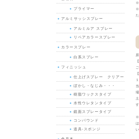
※
プライマー
※
た
アルミサッシスプレー
アルミルア スプレー
リペアカラースプレー
カラースプレー
原
白系スプレー
【
フィニッシュ
ご
【
仕上げスプレー クリアー
１
ぼかし・なじみ・・・
当
場
樹脂ワックスタイプ
土
水性ウレタンタイプ
す
鏡面スプレータイプ
※
コンパウンド
は
道具-スポンジ
い