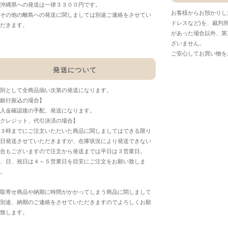
沖縄県への発送は一律３３００円です。
お客様からお預かりし
その他の離島への発送に関しましては別途ご連絡をさせてい
ドレスなど)を、裁判
だきます。
があった場合以外、第
ざいません。
ご安心してお買い物を
発送について
則として全商品揃い次第の発送になります。
銀行振込の場合】
入金確認後の手配、発送になります。
クレジット、代引決済の場合】
３時までにご注文いただいた商品に関しましてはできる限り
日発送させていただきますが、在庫状況により発送できない
合もございますので注文から発送までは平日は３営業日。
、日、祝日は４～５営業日を目安にご注文をお願い致しま
。
取寄せ商品や納期に時間がかかってしまう商品に関しまして
別途、納期のご連絡をさせていただきますのでよろしくお願
致します。