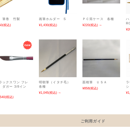
 筆巻 竹製
画筆ホルダー S
ＰＣ筒ケース 各種
ハ
R
50
(税込)
¥1,430
(税込)
¥220
(税込)
～
¥2
ラックスワン フレ
明朝筆（イタチ毛）
面相筆 ＵＳＡ
ラ
 ダガー 3/8イン
各種
シ
¥858
(税込)
チ
¥1,045
(税込)
～
¥1
,540
(税込)
ご利用ガイド