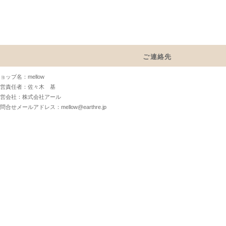
ご連絡先
ョップ名：mellow
営責任者：佐々木 基
営会社：株式会社アール
問合せメールアドレス：mellow@earthre.jp