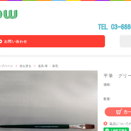
お問い合わせ
ップページ
色を塗る
道具-筆 ・ 刷毛
平筆 グリ
価格:
数量:
返品について