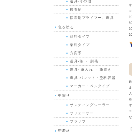
道具-その他
す
接着剤
※
1
接着剤プライマー、道具
3
色を塗る
1
1
顔料タイプ
染料タイプ
方変系
道具-筆 ・ 刷毛
道具- 筆入れ ・ 筆置き
道具-パレット・塗料容器
送
マーカー・ペンタイプ
ま
入
中塗り
※
サンディングシーラー
す
※
サフェーサー
な
プラサフ
【
密着材