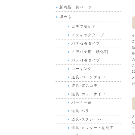
新商品一覧ページ
埋める
コテで溶かす
スティックタイプ
イ
ご
パテ-2液タイプ
動
２液パテ用 硬化剤
※
の
パテ-1液タイプ
ご
コーキング
1
道具-バーンナイフ
メ
だ
道具-電気コテ
道具-ホットナイフ
バーナー系
道具-ヘラ
ク
道具-スクレーパー
た
道具-カッター・彫刻刀
※
※