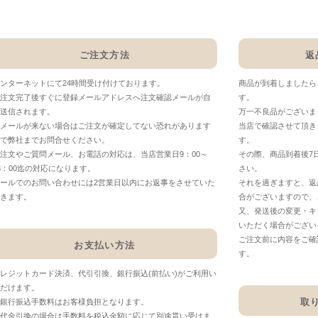
ご注文方法
返
ンターネットにて24時間受け付けております。
商品が到着しましたら
注文完了後すぐに登録メールアドレスへ注文確認メールが自
す。
送信されます。
万一不良品がございま
メールが来ない場合はご注文が確定してない恐れがあります
当店で確認させて頂き
で弊社までお問合せください。
す。
注文やご質問メール、お電話の対応は、当店営業日9：00～
その際、商品到着後7
8：00迄の対応になります。
さい。
ールでのお問い合わせには2営業日以内にお返事をさせていた
それを過ぎますと、返
きます。
合がございますので、
又、発送後の変更・キ
いただく場合がござい
ご注文前に内容をご確
お支払い方法
す。
レジットカード決済、代引引換、銀行振込(前払い)がご利用い
だけます。
取
銀行振込手数料はお客様負担となります。
代金引換の場合は手数料を税込金額に応じて別途貰い受けま