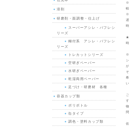
色見本
※
軽
溶剤
※
研磨剤・面調整・仕上げ
遅
時
スーパーアシレ・バフレシ
リーズ
★
糊付系 アシレ・バフレシ
時
リーズ
※
トレカットシリーズ
シ
空研ぎペーパー
が
水研ぎペーパー
そ
希
乾湿両用ペーパー
い
足づけ・研磨材 各種
ご
容器カップ類
す
ポリボトル
物
問
缶タイプ
調色・塗料カップ類
佐