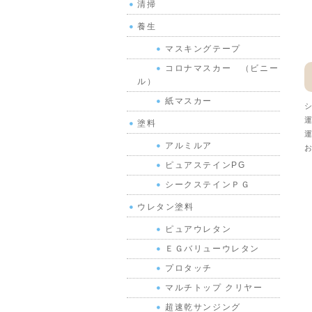
清掃
養生
マスキングテープ
コロナマスカー （ビニー
ル）
紙マスカー
シ
運
塗料
運
アルミルア
お
ピュアステインPG
シークステインＰＧ
ウレタン塗料
ピュアウレタン
ＥＧバリューウレタン
プロタッチ
マルチトップ クリヤー
超速乾サンジング